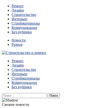
Перейти
Ремонт
к
Дизайн
содержимому
Строительство
Интерьер
Стройматериалы
Коммуникации
Без рубрики
Новости
Разное
Квартиры и дома, в которых живут разные люди, очень
Ремонт
Строительство и ремонт
отличаются между собой.
Дизайн
Строительство
Интерьер
Стройматериалы
Коммуникации
Без рубрики
Найти:
Свежие новости