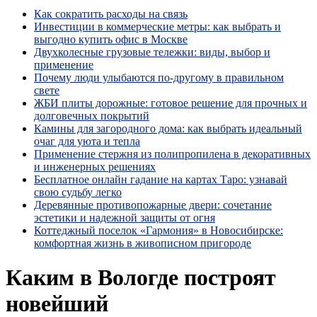
Как сократить расходы на связь
Инвестиции в коммерческие метры: как выбрать и
выгодно купить офис в Москве
Двухколесные грузовые тележки: виды, выбор и
применение
Почему люди улыбаются по‑другому в правильном
свете
ЖБИ плиты дорожные: готовое решение для прочных и
долговечных покрытий
Камины для загородного дома: как выбрать идеальный
очаг для уюта и тепла
Применение стержня из полипропилена в декоративных
и инженерных решениях
Бесплатное онлайн гадание на картах Таро: узнавай
свою судьбу легко
Деревянные противопожарные двери: сочетание
эстетики и надежной защиты от огня
Коттеджный поселок «Гармония» в Новосибирске:
комфортная жизнь в живописном пригороде
Каким в Вологде построят
новейший