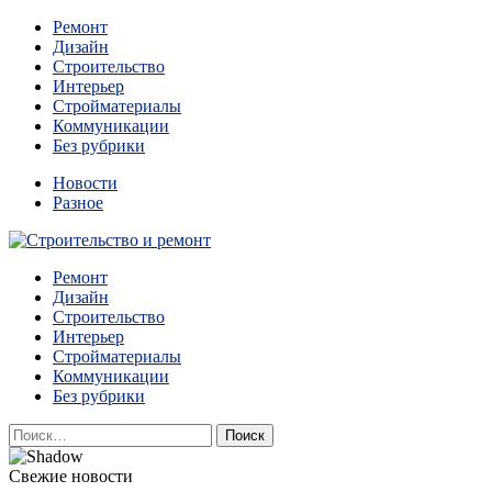
Перейти
Ремонт
к
Дизайн
содержимому
Строительство
Интерьер
Стройматериалы
Коммуникации
Без рубрики
Новости
Разное
Квартиры и дома, в которых живут разные люди, очень
Ремонт
Строительство и ремонт
отличаются между собой.
Дизайн
Строительство
Интерьер
Стройматериалы
Коммуникации
Без рубрики
Найти:
Свежие новости