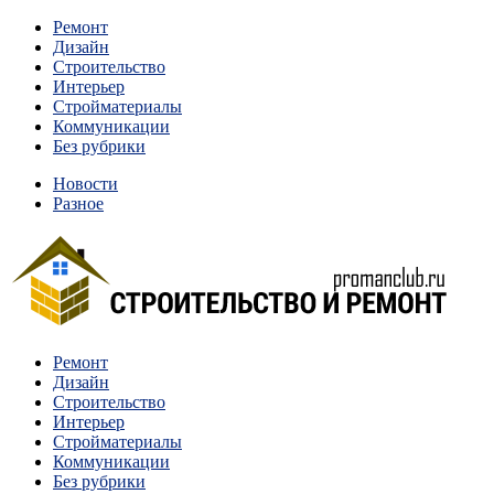
Перейти
Ремонт
к
Дизайн
содержимому
Строительство
Интерьер
Стройматериалы
Коммуникации
Без рубрики
Новости
Разное
Квартиры и дома, в которых живут разные люди, очень
Ремонт
Строительство и ремонт
отличаются между собой.
Дизайн
Строительство
Интерьер
Стройматериалы
Коммуникации
Без рубрики