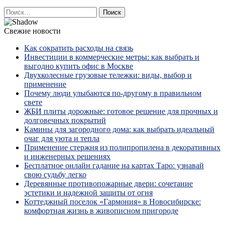
Найти:
Свежие новости
Как сократить расходы на связь
Инвестиции в коммерческие метры: как выбрать и
выгодно купить офис в Москве
Двухколесные грузовые тележки: виды, выбор и
применение
Почему люди улыбаются по‑другому в правильном
свете
ЖБИ плиты дорожные: готовое решение для прочных и
долговечных покрытий
Камины для загородного дома: как выбрать идеальный
очаг для уюта и тепла
Применение стержня из полипропилена в декоративных
и инженерных решениях
Бесплатное онлайн гадание на картах Таро: узнавай
свою судьбу легко
Деревянные противопожарные двери: сочетание
эстетики и надежной защиты от огня
Коттеджный поселок «Гармония» в Новосибирске:
комфортная жизнь в живописном пригороде