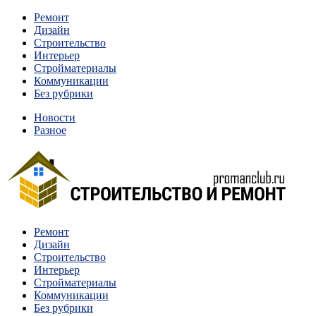
Перейти
Ремонт
к
Дизайн
содержимому
Строительство
Интерьер
Стройматериалы
Коммуникации
Без рубрики
Новости
Разное
Квартиры и дома, в которых живут разные люди, очень
Ремонт
Строительство и ремонт
отличаются между собой.
Дизайн
Строительство
Интерьер
Стройматериалы
Коммуникации
Без рубрики