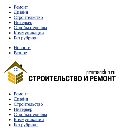
Перейти
Ремонт
к
Дизайн
содержимому
Строительство
Интерьер
Стройматериалы
Коммуникации
Без рубрики
Новости
Разное
Квартиры и дома, в которых живут разные люди, очень
Ремонт
Строительство и ремонт
отличаются между собой.
Дизайн
Строительство
Интерьер
Стройматериалы
Коммуникации
Без рубрики