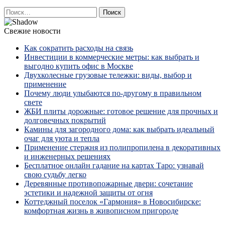
Найти:
Свежие новости
Как сократить расходы на связь
Инвестиции в коммерческие метры: как выбрать и
выгодно купить офис в Москве
Двухколесные грузовые тележки: виды, выбор и
применение
Почему люди улыбаются по‑другому в правильном
свете
ЖБИ плиты дорожные: готовое решение для прочных и
долговечных покрытий
Камины для загородного дома: как выбрать идеальный
очаг для уюта и тепла
Применение стержня из полипропилена в декоративных
и инженерных решениях
Бесплатное онлайн гадание на картах Таро: узнавай
свою судьбу легко
Деревянные противопожарные двери: сочетание
эстетики и надежной защиты от огня
Коттеджный поселок «Гармония» в Новосибирске:
комфортная жизнь в живописном пригороде