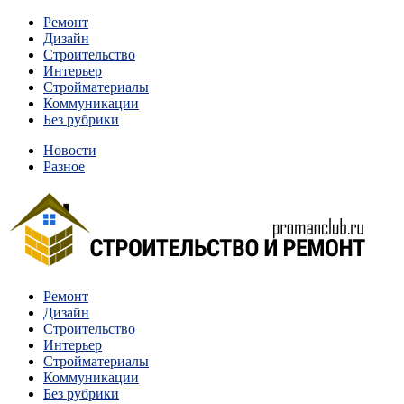
Перейти
Ремонт
к
Дизайн
содержимому
Строительство
Интерьер
Стройматериалы
Коммуникации
Без рубрики
Новости
Разное
Квартиры и дома, в которых живут разные люди, очень
Ремонт
Строительство и ремонт
отличаются между собой.
Дизайн
Строительство
Интерьер
Стройматериалы
Коммуникации
Без рубрики