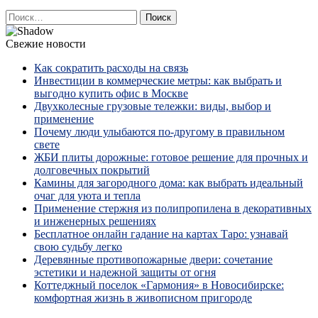
Найти:
Свежие новости
Как сократить расходы на связь
Инвестиции в коммерческие метры: как выбрать и
выгодно купить офис в Москве
Двухколесные грузовые тележки: виды, выбор и
применение
Почему люди улыбаются по‑другому в правильном
свете
ЖБИ плиты дорожные: готовое решение для прочных и
долговечных покрытий
Камины для загородного дома: как выбрать идеальный
очаг для уюта и тепла
Применение стержня из полипропилена в декоративных
и инженерных решениях
Бесплатное онлайн гадание на картах Таро: узнавай
свою судьбу легко
Деревянные противопожарные двери: сочетание
эстетики и надежной защиты от огня
Коттеджный поселок «Гармония» в Новосибирске:
комфортная жизнь в живописном пригороде