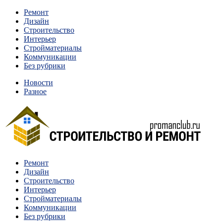
Перейти
Ремонт
к
Дизайн
содержимому
Строительство
Интерьер
Стройматериалы
Коммуникации
Без рубрики
Новости
Разное
Квартиры и дома, в которых живут разные люди, очень
Ремонт
Строительство и ремонт
отличаются между собой.
Дизайн
Строительство
Интерьер
Стройматериалы
Коммуникации
Без рубрики