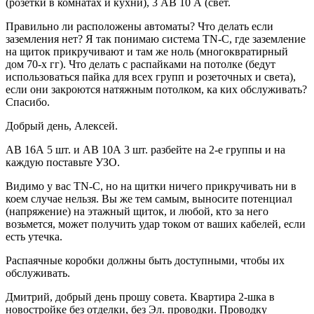
(розетки в комнатах и кухни), 3 АВ 10 А (свет.
Правильно ли расположены автоматы? Что делать если
заземления нет? Я так понимаю система ТN-С, где заземление
на щиток прикручивают и там же ноль (многоквратирный
дом 70-х гг). Что делать с распайками на потолке (бедут
использоваться пайка для всех групп и розеточных и света),
если они закроются натяжным потолком, ка ких обслуживать?
Спасибо.
Добрый день, Алексей.
АВ 16А 5 шт. и АВ 10А 3 шт. разбейте на 2-е группы и на
каждую поставьте УЗО.
Видимо у вас TN-C, но на щитки ничего прикручивать ни в
коем случае нельзя. Вы же тем самым, выносите потенциал
(напряжение) на этажный щиток, и любой, кто за него
возьмется, может получить удар током от ваших кабелей, если
есть утечка.
Распаячные коробки должны быть доступными, чтобы их
обслуживать.
Дмитрий, добрый день прошу совета. Квартира 2-шка в
новостройке без отделки, без Эл. проводки. Проводку