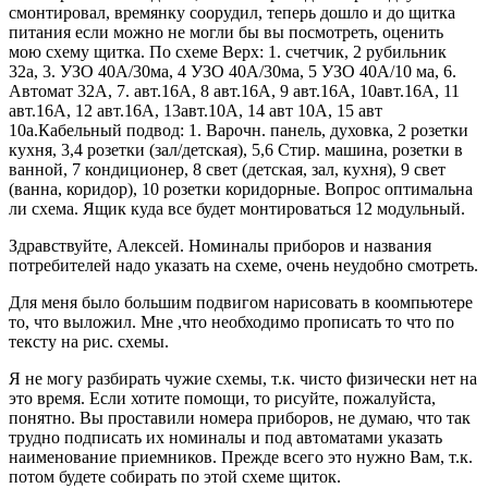
смонтировал, времянку соорудил, теперь дошло и до щитка
питания если можно не могли бы вы посмотреть, оценить
мою схему щитка. По схеме Верх: 1. счетчик, 2 рубильник
32а, 3. УЗО 40А/30ма, 4 УЗО 40А/30ма, 5 УЗО 40А/10 ма, 6.
Автомат 32А, 7. авт.16А, 8 авт.16А, 9 авт.16А, 10авт.16А, 11
авт.16А, 12 авт.16А, 13авт.10А, 14 авт 10А, 15 авт
10а.Кабельный подвод: 1. Варочн. панель, духовка, 2 розетки
кухня, 3,4 розетки (зал/детская), 5,6 Стир. машина, розетки в
ванной, 7 кондиционер, 8 свет (детская, зал, кухня), 9 свет
(ванна, коридор), 10 розетки коридорные. Вопрос оптимальна
ли схема. Ящик куда все будет монтироваться 12 модульный.
Здравствуйте, Алексей. Номиналы приборов и названия
потребителей надо указать на схеме, очень неудобно смотреть.
Для меня было большим подвигом нарисовать в коомпьютере
то, что выложил. Мне ,что необходимо прописать то что по
тексту на рис. схемы.
Я не могу разбирать чужие схемы, т.к. чисто физически нет на
это время. Если хотите помощи, то рисуйте, пожалуйста,
понятно. Вы проставили номера приборов, не думаю, что так
трудно подписать их номиналы и под автоматами указать
наименование приемников. Прежде всего это нужно Вам, т.к.
потом будете собирать по этой схеме щиток.