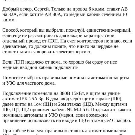
Добрый вечер, Сергей. Только на провод 6 кв.мм. ставят АВ
на 32А, если хотите АВ 40А, то медный кабель сечением 10
кв.мм.
Способ, который вы выбрали, пожалуй, единственно-верный,
если еще не рассматривать для каждой квратиры свой
отдельный провод от ЛЭП. На счет контролеров не знаю, если
адекватные, то должны понять, что никто на чердаке не
станет пытаться воровать электроэнергию.
Если ЛЭП недалеко от дома, то хорошо бы сразу от нее
медный вводной кабель подключить.
Помогите выбрать правильные номиналы автоматов защиты
и УЗО для частного дома.
Подключение поменяли на 380В 15кВт, в щите на улице
автомат IEK 25A 3p. В дом ввод через щит в гараже (Щ0),
далее щиты на 1ом (Щ1) и 2ом этажах (Щ2). Между щитами
Щ0, Щ1, Щ2 проложен кабель NUM-J 5 6. Подскажите какого
номинала автоматы и УЗО (марки, если возможно)
правильнее использовать на вводе в Щ0 и этажные? Спасибо.
При кабеле 6 кв.мм. правильно ставить автомат номиналом