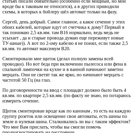
статьях писали обязательно (особенно если мощный, но мой
вроде бы к таковым не относится), а в других приводили
схемы, в которых к бойлеру шёл автомат только на фазу.
Сергей, день добрый. Самое главное, а какое сечение у этих
обоих кабелей, которые идут от счетчика к дому? Первый я
так понимаю 2,5 кв.мм. там В16 нормально, ведь медь не
усыхает , да и старые провода думаю еще переживут новые
ТУ-шные)). А вот по 2-ому кабелю я не понял, если также 2,5
кв.мм. то автомат максимум В20.
Смонтировали мне щиток (делал полную замены всей
проводки). Но вот беда при включении пылесоса или фена в
спальной лампочки на кухне и в ванной начинают заметно
мерцать. Они не светят так же ярко, но начинают мерцать с
частотой 50 Гц (на глаз.
По договоренности на ввод с площадкт должно было быть 4
кв.мм. по квартире 2,5 кв.мм. (по факту не знаю, но потараюсь
измерить сечение.
Щиток смонтирован вроде как по канонам , то есть на каждую
группу розеток или освещение свои автоматы, есть шины по
земле и нулевая шина. Сталкивались ли вы с таким эффектом?
Что мне Вам прислать, чтобы вы смогли помочь
продиагностировать на расстоянии.