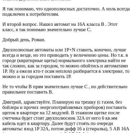
Я так понимаю, что однополюсных достаточно. А ноль всегда
подключен к потребителям.
И второй вопрос. Нашел автомат на 16А класса В . Этот
класс, я так понимаю значительно лучше С.
Добрый день, Роман.
Двухполюсные автоматы или 1Р+N ставить, конечно, лучше
всегда и везде, но это приводить у величению цены. Но т.к. в
городе (квратирные щиты) нормального электрика найти не
так сложно, как за городом, то можно обойтись и автоматами
1Р. Ну а ежели кто-т осам неплохо разбирается в электрике, то
можно и за городом поставить 1Р.
Не то чтобы В прям значительно лучше С , но действительно
правильнее поставить В.
Дмитрий, здравствуйте. Планирую на трешку (с газом, без
бойлера и прочих энергопотрябляемых приборов) поставить
щиток в квартире на 12 модулей. В этажном щитке после
счетчика будет стоят двухполюсник 32A от него 6 кв.мм
кабель идет в квартиру. Далее будут стоять по очереди
автоматы: вход 1P 32А, потом дифф 16 а (стиралка), 5 АВ 16А