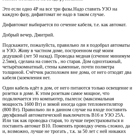
Это если одно 4Р на все три фазы.Надо ставить УЗО на
каждую фазу, дифавтомат не надо в таком случае.
Дифавтомат выбирается по сечение кабеля, т.е. как автомат.
Добрый вечер, Дмитрий.
Подскажите, пожалуйста, правильно ли я подобрал автоматы
и УЗО. Живу в частном доме, построенном ещё моим
дедушкой (лет 50 назад). Проводка медная (сечение минимум
2.5мм), сделана на совесть , но старая. Дом одноэтажный,
четырёхкомнатный, стены каменные, почти полметра
толщиной. Счётчик расположен вне дома, от него отходят два
кабеля (заземления нет.
Один кабель идёт в дом, от него питаются только освещение и
розетки в доме. К этим розеткам самое мощное, что
подключается это компьютер, пылесос (максимальная
мощность 1600 Вт) и зимой иногда один тепловентилятор
(800 Вт). Правильно ли в данном случае на входе поставить
двухфазный автоматический выключатель В16 и УЗО 25А.
Или так как проводка старая, то лучше перестраховаться и
поставить автомат В10. Поменять проводку очень сложно, да
и, возможно, лучше не трогать , т.к. за 50 лет с ней никаких