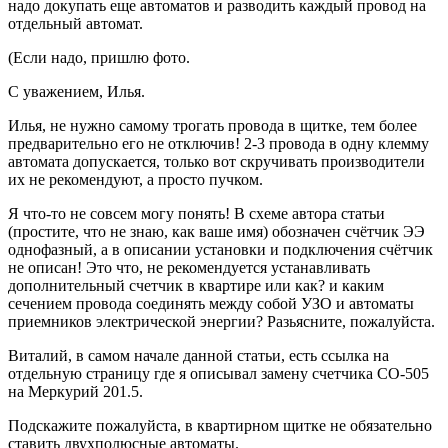
надо докупать еще автоматов и разводить каждый провод на
отдельный автомат.
(Если надо, пришлю фото.
С уважением, Илья.
Илья, не нужно самому трогать провода в щитке, тем более
предварительно его не отключив! 2-3 провода в одну клемму
автомата допускается, только вот скручивать производители
их не рекомендуют, а просто пучком.
Я что-то не совсем могу понять! В схеме автора статьи
(простите, что не знаю, как ваше имя) обозначен счётчик ЭЭ
однофазный, а в описании установки и подключения счётчик
не описан! Это что, не рекомендуется устанавливать
дополнительный счетчик в квартире или как? и каким
сечением провода соединять между собой УЗО и автоматы
приемников электрической энергии? Разьясните, пожалуйста.
Виталий, в самом начале данной статьи, есть ссылка на
отдельную страницу где я описывал замену счетчика СО-505
на Меркурий 201.5.
Подскажите пожалуйста, в квартирном щитке не обязательно
ставить двухполюсные автоматы.