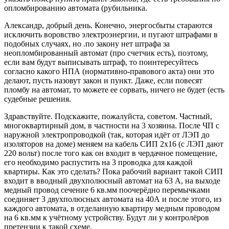
опломбированию автомата (рубильника.
Александр, добрый день. Конечно, энергосбыты стараются
исключить воровство электроэнергии, и пугают штрафами в
подобных случаях, но .по закону нет штрафа за
неопломбированный автомат (про счетчик есть), поэтому,
если вам будут выписывать штраф, то поинтересуйтесь
согласно какого НПА (нормативно-правового акта) они это
делают, пусть назовут закон и пункт. Даже, если повесят
пломбу на автомат, то можете ее сорвать, ничего не будет (есть
судебные решения.
Здравствуйте. Подскажите, пожалуйста, советом. Частный,
многоквартирный дом, в частности на 3 хозяина. После ЧП с
наружной электропроводкой (так, которая идёт от ЛЭП до
изоляторов на доме) меняем на кабель СИП 2х16 (с ЛЭП дают
220 вольт) после того как он входит в чердачное помещение,
его необходимо распустить на 3 проводка для каждой
квартиры. Как это сделать? Пока рабочий вариант такой СИП
входит в вводный двухполюсный автомат на 63 А, на выходе
медный провод сечение 6 кв.мм поочерёдно перемычками
соединяет 3 двухполюсных автомата на 40А и после этого, из
каждого автомата, в отделанную квартиру медным проводом
на 6 кв.мм к учётному устройству. Будут ли у контролёров
претензии к такой схеме.