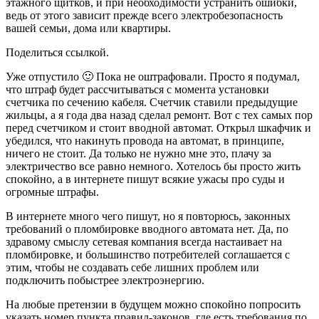
этажного щитков, и при необходимости устранить ошибки,
ведь от этого зависит прежде всего электробезопасность
вашей семьи, дома или квартиры.
Поделиться ссылкой.
Уже отпустило 🙂 Пока не оштрафовали. Просто я подумал,
что штраф будет рассчитываться с момента установки
счетчика по сечению кабеля. Счетчик ставили предыдущие
жильцы, а я года два назад сделал ремонт. Вот с тех самых пор
перед счетчиком и стоит вводной автомат. Открыл шкафчик и
убедился, что накинуть провода на автомат, в принципе,
ничего не стоит. Да только не нужно мне это, плачу за
электричество все равно немного. Хотелось бы просто жить
спокойно, а в интернете пишут всякие ужасы про суды и
огромные штрафы.
В интернете много чего пишут, но я повторюсь, законных
требований о пломбировке вводного автомата нет. Да, по
здравому смыслу сетевая компания всегда настаивает на
пломбировке, и большинство потребителей соглашается с
этим, чтобы не создавать себе лишних проблем или
подключить побыстрее электроэнергию.
На любые претензии в будущем можно спокойно попросить
указать номер пункта правил-законов, где есть требования по