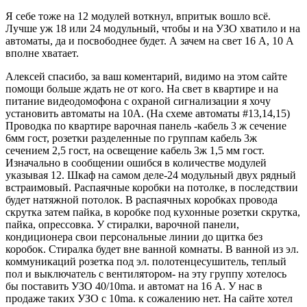
Я себе тоже на 12 модулей воткнул, впритык вошло всё.
Лучше уж 18 или 24 модульный, чтобы и на УЗО хватило и на
автоматы, да и посвободнее будет. А зачем на свет 16 А, 10 А
вполне хватает.
Алексей спасибо, за ваш коментарий, видимо на этом сайте
помощи больше ждать не от кого. На свет в квартире и на
питание видеодомофона с охраной сигнализации я хочу
установить автоматы на 10А. (На схеме автоматы #13,14,15)
Проводка по квартире варочная панель -кабель 3 ж сечение
6мм гост, розетки разделенные по группам кабель 3ж
сечением 2,5 гост, на освещение кабель 3ж 1,5 мм гост.
Изначально в сообщении ошибся в количестве модулей
указывая 12. Шкаф на самом деле-24 модульный двух рядный
встраимовый. Распаячные коробки на потолке, в последствии
будет натяжной потолок. В распаячных коробках провода
скрутка затем пайка, в коробке под кухонные розетки скрутка,
пайка, опрессовка. У стиралки, варочной панели,
кондиционера свои персональные линии до щитка без
коробок. Стиралка будет вне ванной комнаты. В ванной из эл.
коммуникаций розетка под эл. полотенцесушитель, теплый
пол и выключатель с вентилятором- на эту группу хотелось
бы поставить УЗО 40/10ma. и автомат на 16 А. У нас в
продаже таких УЗО с 10ma. к сожалению нет. На сайте хотел