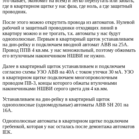
это бывает, экономит на всём) и легко перепутать или забыть,
где в квартирном щитке у нас фаза, где ноль, а где защитный
проводник.
После этого можно открутить провода из автоматов. Нулевой
рабочий и защитный проводники отходящих линий в
квартиру можно и не трогать, т.к. автоматы у нас будут
однополюсные. Первым в квартирный щиток устанавливаем
на дин-рейку и подключаем вводной автомат ABB на 25А.
Провод ППВ 4 кв.мм. у нас моножильный, поэтому обжимать
его втулочным наконечником НШВИ не нужно.
Далее в квартирный щиток устанавливаем и подключаем
согласно схемы УЗО ABB на 40А с током утечки 30 мА. УЗО
в квартирном щитке подключаем многопроволочным
проводом ПВ-3, концы которого обжаты втулочными
наконечниками НШВИ серого цвета для 4 кв.мм.
Устанавливаем на дин-рейку в квартирный щиток
однополюсные (одномодульные) автоматы ABB SH 201 на
16А.
Однополюсные автоматы в квартирном щитке подключим
гребенкой, которая у нас осталась после демонтажа автоматов
IEK.