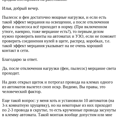
Илья, добрый вечер.
Пылесос и фен достаточно мощные нагрузки, и если есть
такой эффект мерцания на освещении, а после отключения
фена и пылесоса всё приходит в норму. (При включенном
утюге, наеврно, тоже мерцание есть?), то первым делом
нужно проверить винты на автоматах и УЗО, если не поможет
проверить соединения нулей в щите, распред. коробках, т.е.
такой эффект мерцания указывает на не очень хороший
контакт в сети.
Благодарю за ответ.
Да, после отключения нагрузки (фен, пылесос) мерцание света
проходит.
На днях открыл щиток и потрогал провода на клемах одного
из автоматов вылетел сноп искр. Видимо, Вы правы, это
человеческий фактор.
Еще такой вопрос: у меня хоть и установили 10 автоматов (на
3-х комнатную хрущевку), но на некоторые из них приходит
по 2-3 провода в скрутке, то есть крученные провода засунуты
в клемму автомата. Такой монтаж вообще допустим или мне