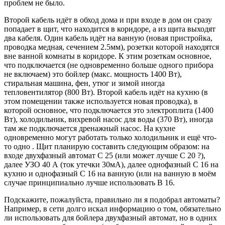
проблем не было.
Второй кабель идёт в обход дома и при входе в дом он сразу
попадает в щит, что находится в коридоре, а из щита выходят
два кабеля. Один кабель идёт на ванную (новая пристройка,
проводка медная, сечением 2.5мм), розетки которой находятся
вне ванной комнаты в коридоре. К этим розеткам основное,
что подключается (не одновременно больше одного прибора
не включаем) это бойлер (макс. мощность 1400 Вт),
стиральная машина, фен, утюг и зимой иногда
тепловентилятор (800 Вт). Второй кабель идёт на кухню (в
этом помещении также используется новая проводка), в
которой основное, что подключается это электроплита (1400
Вт), холодильник, вихревой насос для воды (370 Вт), иногда
там же подключается дренажный насос. На кухне
одновременно могут работать только холодильник и ещё что-
то одно . Щит планирую составить следующим образом: на
входе двухфазный автомат С 25 (или может лучше С 20 ?),
далее УЗО 40 А (ток утечки 30мА), далее однофазный С 16 на
кухню и однофазный С 16 на ванную (или на ванную в моём
случае принципиально лучше использовать В 16.
Подскажите, пожалуйста, правильно ли я подобрал автоматы?
Например, в сети долго искал информацию о том, обязательно
ли использовать для бойлера двухфазный автомат, но в одних