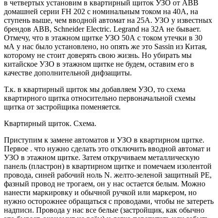
в четвертых установим в квартирный щиток УЗО от ABB
домашней серии FH 202 с номинальным током на 40А, на
ступень выше, чем вводной автомат на 25А. УЗО у известных
брендов ABB, Schneider Electric. Legrand на 32А не бывает.
Отмечу, что в этажном щитке УЗО 50А с током утечки в 30
мА у нас было установлено, но опять же это Sassin из Китая,
которому не стоит доверять свою жизнь. Но убирать мы
китайское УЗО в этажном щитке не будем, оставим его в
качестве дополнительной дифзащиты.
Т.к. в квартирный щиток мы добавляем УЗО, то схема
квартирного щитка относительно первоначальной схемы
щитка от застройщика поменяется.
Квартирный щиток. Схема.
Приступим к замене автоматов и УЗО в квартирном щитке.
Первое . что нужно сделать это отключить вводной автомат и
УЗО в этажном щитке. Затем откручиваем металлическую
панель (пластрон) в квартирном щитке и помечаем изолентой
провода, синей рабочий ноль N. желто-зеленой защитный PE,
фазный провод не трогаем, он у нас остается белым. Можно
нанести маркировку и обычной ручкой или маркером, но
нужно осторожнее обращаться с проводами, чтобы не затереть
надписи. Провода у нас все белые (застройщик, как обычно