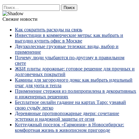
Найти:
Свежие новости
Как сократить расходы на связь
Инвестиции в коммерческие метры: как выбрать и
выгодно купить офис в Москве
Двухколесные грузовые тележки: виды, выбор и
применение
Почему люди улыбаются по‑другому в правильном
свете
ЖБИ плиты дорожные: готовое решение для прочных и
долговечных покрытий
Камины для загородного дома: как выбрать идеальный
очаг для уюта и тепла
Применение стержня из полипропилена в декоративных
и инженерных решениях
Бесплатное онлайн гадание на картах Таро: узнавай
свою судьбу легко
Деревянные противопожарные двери: сочетание
эстетики и надежной защиты от огня
Коттеджный поселок «Гармония» в Новосибирске:
комфортная жизнь в живописном пригороде