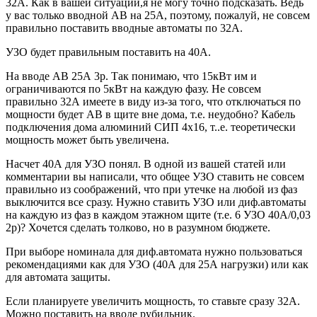
32А. Как в вашей ситуации,я не могу точно подсказать. Ведь
у вас только вводной АВ на 25А, поэтому, пожалуй, не совсем
правильно поставить вводные автоматы по 32А.
УЗО будет правильным поставить на 40А.
На вводе АВ 25А 3p. Так понимаю, что 15кВт им и
ограничиваются по 5кВт на каждую фазу. Не совсем
правильно 32А имеете в виду из-за того, что отключаться по
мощности будет АВ в щите вне дома, т.е. неудобно? Кабель
подключения дома алюминий СИП 4х16, т..е. теоретически
мощность может быть увеличена.
Насчет 40А для УЗО понял. В одной из вашей статей или
комментарии вы написали, что общее УЗО ставить не совсем
правильно из соображений, что при утечке на любой из фаз
выключится все сразу. Нужно ставить УЗО или диф.автоматы
на каждую из фаз в каждом этажном щите (т.е. 6 УЗО 40А/0,03
2p)? Хочется сделать толково, но в разумном бюджете.
При выборе номинала для диф.автомата нужно пользоваться
рекомендациями как для УЗО (40А для 25А нагрузки) или как
для автомата защиты.
Если планируете увеличить мощность, то ставьте сразу 32А.
Можно поставить на вводе рубильник.