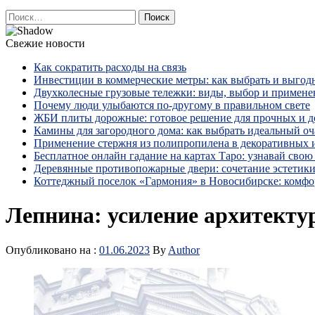
Найти:
Свежие новости
Как сократить расходы на связь
Инвестиции в коммерческие метры: как выбрать и выгод
Двухколесные грузовые тележки: виды, выбор и примене
Почему люди улыбаются по‑другому в правильном свете
ЖБИ плиты дорожные: готовое решение для прочных и 
Камины для загородного дома: как выбрать идеальный оча
Применение стержня из полипропилена в декоративных
Бесплатное онлайн гадание на картах Таро: узнавай свою 
Деревянные противопожарные двери: сочетание эстетики
Коттеджный поселок «Гармония» в Новосибирске: комфо
Лепнина: усиление архитекту
Опубликовано на :
01.06.2023
By
Author