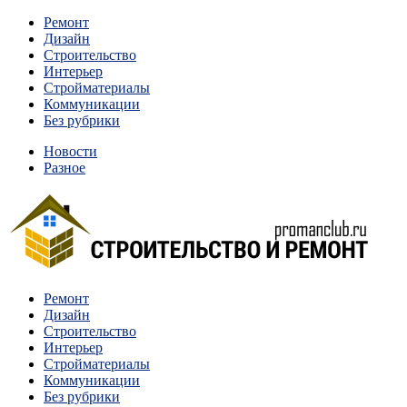
Перейти
Ремонт
к
Дизайн
содержимому
Строительство
Интерьер
Стройматериалы
Коммуникации
Без рубрики
Новости
Разное
Квартиры и дома, в которых живут разные люди, очень отлича
Ремонт
Строительство и ремонт
Дизайн
Строительство
Интерьер
Стройматериалы
Коммуникации
Без рубрики