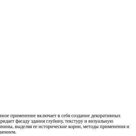
вное применение включает в себя создание декоративных
идает фасаду здания глубину, текстуру и визуальную
епнины, выделяя ее исторические корни, методы применения и
шением.