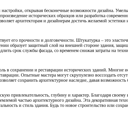
настройки, открывая бесконечные возможности дизайна. Умелые
произведение исторических образцов или разработка современн
воляет архитекторам и дизайнерам достичь желаемой эстетики и 
ствует его прочности и долговечности. Штукатурка – это эласт
ии образует защитный слой на внешней стороне здания, защища
ить срок службы фасада, со временем снижая затраты на техни
роль в сохранении и реставрации исторических зданий. Многие
еставрации. Опытные мастера могут скрупулезно воссоздать отс
озволяет сохранить архитектурное наследие, давая возможность
скую привлекательность, глубину и характер. Благодаря своем
емлемой частью архитектурного дизайна. Эта декоративная техн
ьность и стиль здания. Будь то новое строительство или сохра