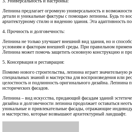
3. Универсальность и настройка:
Лепнина предлагает огромную универсальность и возможности 
детали и уникальные фактуры с помощью лепнины. Будь то вос
архитектурному стилю и видению здания. Эта адаптивность поз
4. Прочность и долговечность:
Лепнина не только улучшает внешний вид здания, но и способ
условиям и факторам внешней среды. При правильном применен
Лепнина может помочь защитить основную конструкцию и продл
5. Консервация и реставрация:
Помимо нового строительства, лепнина играет значительную 
специальных знаний и мастерства для воспроизведения или р
целостность и подлинность оригинального дизайна. Лепнина п
исторических фасадов.
Лепнина – вид искусства, придающий фасадам зданий эстетиче
дизайна и долговечности лепнина продолжает оставаться неотъ
уникальные и привлекательные фасады, отражающие индивидуал
и мастерство, которые возвышают архитектурный ландшафт.