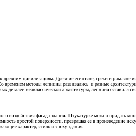
 древним цивилизациям. Древние египтяне, греки и римляне ис
Со временем методы лепнины развивались, и разные архитектурн
х деталей неоклассической архитектуры, лепнина оставила сво
ого воздействия фасада здания. Штукатурке можно придать мно
мность простой поверхности, превращая ее в произведение иску
ающие характер, стиль и эпоху здания.