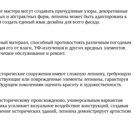
 мастера могут создавать причудливые узоры, декоративные
ых и абстрактных форм, лепнина может быть адаптирована к
создать единый язык дизайна для всего фасада.
ичный материал, способный противостоять различным погодным
я его от влаги, УФ-излучения и других вредных элементов.
ческое обслуживание и ремонт.
 исторические сооружения имеют сложную лепнину, требующую
утствующие или поврежденные элементы лепнины, гарантируя
 будущим поколениям оценить красоту и художественность
у историческому происхождению, универсальным вариантам
ика усиливает визуальное воздействие конструкций, создавая
нение исторических зданий, лепнина демонстрирует артистизм