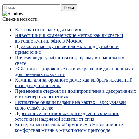
Найти:
Свежие новости
Как сократить расходы на связь
Инвестиции в коммерческие метры: как выбрать и
выгодно купить офис в Москве
Двухколесные грузовые тележки: виды, выбор и
применение
Почему люди улыбаются по‑другому в правильном
свете
ЖБИ плиты дорожные: готовое решение для прочных и
долговечных покрытий
Камины для загородного дома: как выбрать идеальный
очаг для уюта и тепла
Применение стержня из полипропилена в декоративных
и инженерных решениях
Бесплатное онлайн гадание на картах Таро: узнавай
свою судьбу легко
Деревянные противопожарные двери: сочетание
эстетики и надежной защиты от огня
Коттеджный поселок «Гармония» в Новосибирске:
комфортная жизнь в живописном пригороде