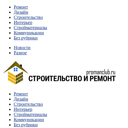
Перейти
Ремонт
к
Дизайн
содержимому
Строительство
Интерьер
Стройматериалы
Коммуникации
Без рубрики
Новости
Разное
Квартиры и дома, в которых живут разные люди, очень
Ремонт
Строительство и ремонт
отличаются между собой.
Дизайн
Строительство
Интерьер
Стройматериалы
Коммуникации
Без рубрики