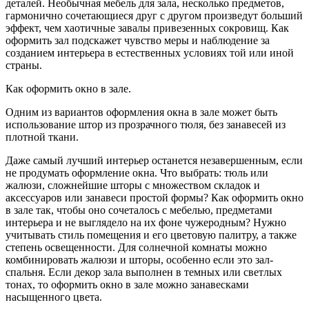
деталей. Необычная мебель для зала, несколько предметов,
гармонично сочетающиеся друг с другом произведут больший
эффект, чем хаотичные завалы привезенных сокровищ. Как
оформить зал подскажет чувство меры и наблюдение за
созданием интерьера в естественных условиях той или иной
страны.
Как оформить окно в зале.
Одним из вариантов оформления окна в зале может быть
использование штор из прозрачного тюля, без занавесей из
плотной ткани.
Даже самый лучший интерьер останется незавершенным, если
не продумать оформление окна. Что выбрать: тюль или
жалюзи, сложнейшие шторы с множеством складок и
аксессуаров или занавеси простой формы? Как оформить окно
в зале так, чтобы оно сочеталось с мебелью, предметами
интерьера и не выглядело на их фоне чужеродным? Нужно
учитывать стиль помещения и его цветовую палитру, а также
степень освещенности. Для солнечной комнаты можно
комбинировать жалюзи и шторы, особенно если это зал-
спальня. Если декор зала выполнен в темных или светлых
тонах, то оформить окно в зале можно занавесками
насыщенного цвета.