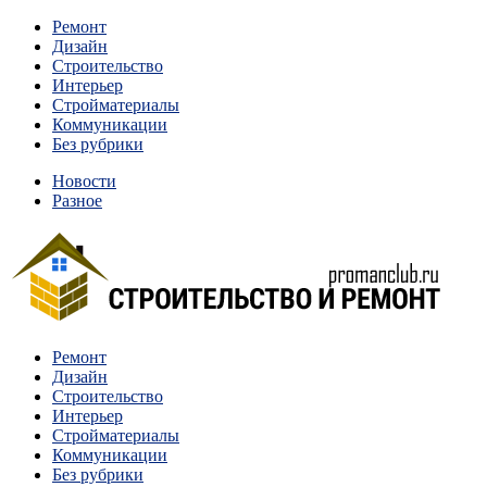
Перейти
Ремонт
к
Дизайн
содержимому
Строительство
Интерьер
Стройматериалы
Коммуникации
Без рубрики
Новости
Разное
Квартиры и дома, в которых живут разные люди, очень
Ремонт
Строительство и ремонт
отличаются между собой.
Дизайн
Строительство
Интерьер
Стройматериалы
Коммуникации
Без рубрики