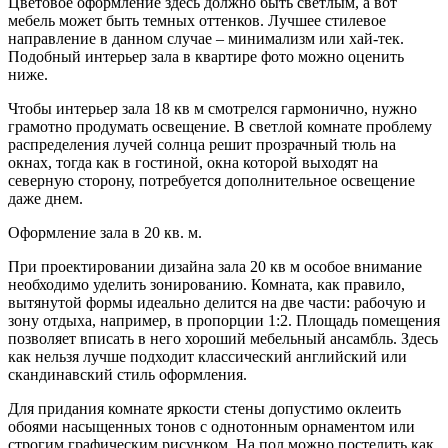
Цветовое оформление здесь должно быть светлым, а вот
мебель может быть темных оттенков. Лучшее стилевое
направление в данном случае – минимализм или хай-тек.
Подобный интерьер зала в квартире фото можно оценить
ниже.
Чтобы интерьер зала 18 кв м смотрелся гармонично, нужно
грамотно продумать освещение. В светлой комнате проблему
распределения лучей солнца решит прозрачный тюль на
окнах, тогда как в гостиной, окна которой выходят на
северную сторону, потребуется дополнительное освещение
даже днем.
Оформление зала в 20 кв. м.
При проектировании дизайна зала 20 кв м особое внимание
необходимо уделить зонированию. Комната, как правило,
вытянутой формы идеально делится на две части: рабочую и
зону отдыха, например, в пропорции 1:2. Площадь помещения
позволяет вписать в него хороший мебельный ансамбль. Здесь
как нельзя лучше подходит классический английский или
скандинавский стиль оформления.
Для придания комнате яркости стены допустимо оклеить
обоями насыщенных тонов с однотонным орнаментом или
строгим графическим рисунком. На пол можно постелить как