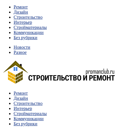
Перейти
Ремонт
к
Дизайн
содержимому
Строительство
Интерьер
Стройматериалы
Коммуникации
Без рубрики
Новости
Разное
Квартиры и дома, в которых живут разные люди, очень
Ремонт
Строительство и ремонт
отличаются между собой.
Дизайн
Строительство
Интерьер
Стройматериалы
Коммуникации
Без рубрики