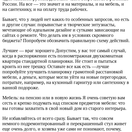
России. На все — это значит и на материалы, и на мебель, и
на сантехнику, и на оплату труда рабочих.
Бывает, что у людей нет каких-то особенных запросов, но есть
и другие случаи: порывистые и творческие энтузиасты,
мечтающие об идеальном дизайне и сутками зависающие на
сайтах о ремонте. Что делать им в условиях скромного
бюджета? Попробуем обозначить правильную схему действий.
Лучшее — враг хорошего Допустим, у вас тот самый случай,
когда в распоряжении есть полнометражная двухкомнатная
квартира стандартной планировки. Не стоит и пытаться
кроить из нее трешку. Оставьте все как есть —лучше
попробуйте улучшить планировку грамотной расстановкой
мебели, а деньги, которые могли уйти на новые перегородки,
потратьте, например, на кухонный гарнитур или сантехнику в
ванной подороже.
Мебель: на пенсию или в новую жизнь Я очень советую вам
сесть и крепко подумать над списком предметов мебели: что
вы готовы захватить в свой новый дом из старого интерьера.
Не избавляйтесь от всего сразу. Бывает так, что совсем
немного подремонтированный и перекрашенный стул живет
еще очень долго, и хозяева уже сами не понимают, почему,