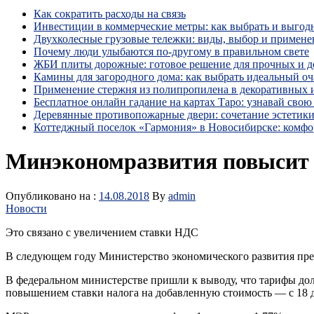
Как сократить расходы на связь
Инвестиции в коммерческие метры: как выбрать и выгод
Двухколесные грузовые тележки: виды, выбор и примене
Почему люди улыбаются по‑другому в правильном свете
ЖБИ плиты дорожные: готовое решение для прочных и 
Камины для загородного дома: как выбрать идеальный оча
Применение стержня из полипропилена в декоративных
Бесплатное онлайн гадание на картах Таро: узнавай свою 
Деревянные противопожарные двери: сочетание эстетики
Коттеджный поселок «Гармония» в Новосибирске: комфо
Минэкономразвития повысит 
Опубликовано на :
14.08.2018
By
admin
Новости
Это связано с увеличением ставки НДС
В следующем году Министерство экономического развития пре
В федеральном министерстве пришли к выводу, что тарифы до
повышением ставки налога на добавленную стоимость — с 18 д