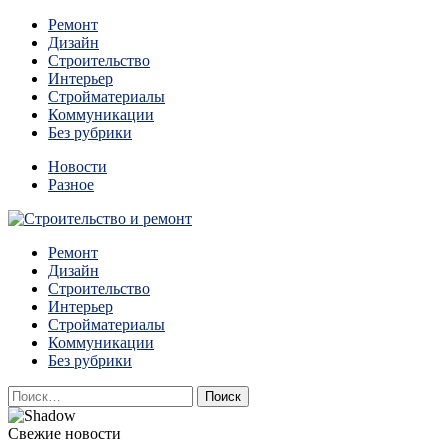
Перейти
Ремонт
к
Дизайн
содержимому
Строительство
Интерьер
Стройматериалы
Коммуникации
Без рубрики
Новости
Разное
Квартиры и дома, в которых живут разные люди, очень отлича
Ремонт
Строительство и ремонт
Дизайн
Строительство
Интерьер
Стройматериалы
Коммуникации
Без рубрики
Найти:
Свежие новости