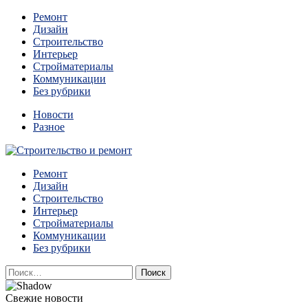
Перейти
Ремонт
к
Дизайн
содержимому
Строительство
Интерьер
Стройматериалы
Коммуникации
Без рубрики
Новости
Разное
Квартиры и дома, в которых живут разные люди, очень
Ремонт
Строительство и ремонт
отличаются между собой.
Дизайн
Строительство
Интерьер
Стройматериалы
Коммуникации
Без рубрики
Найти:
Свежие новости