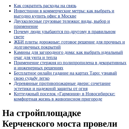
Как сократить расходы на связь
Инвестиции в коммерческие метры: как выбрать и
выгодно купить офис в Москве
Двухколесные грузовые тележки: виды, выбор и
применение
Почему люди улыбаются по‑другому в правильном
свете
ЖБИ плиты дорожные: готовое решение для прочных и
долговечных покрытий
Камины для загородного дома: как выбрать идеальный
очаг для уюта и тепла
Применение стержня из полипропилена в декоративных
и инженерных решениях
Бесплатное онлайн гадание на картах Таро: узнавай
свою судьбу легко
Деревянные противопожарные двери: сочетание
эстетики и надежной защиты от огня
Коттеджный поселок «Гармония» в Новосибирске:
комфортная жизнь в живописном пригороде
На стройплощадке
Керченского моста провели