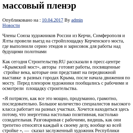
массовый пленэр
Опубликовано на :
10.04.2017
By
admin
Новости
Члены Союза художников России из Керчи, Симферополя и
Ялты провели выезд на стройплощадку Керченского моста,
где выполнили серию этюдов и зарисовок для работы над
будущими полотнами
Как сегодня Строительству.RU рассказали в пресс-центре
«Крымский мост», авторы готовят работы, посвященные
стройке века, которые они представят на передвижной
выставке в разных городах Крыма, после начала движения по
мосту. Перед пленэром художники пообщались с рабочими и
осмотрели площадку строительства.
«Я потрясен, как все это мощно, продуманно, грамотно,
последовательно. Большое количество специалистов высокого
класса работает на разных участках. Хочется находиться здесь
потому, что энергетика настолько позитивная, настолько
созидательная. Разговаривая с рабочими, видишь, как они
трепетно относятся каждый к своему делу, вообще ко всей
стройке », — сказал заслуженный художник Республики