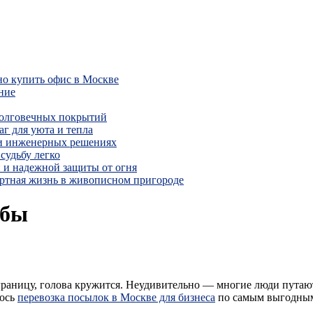
но купить офис в Москве
ние
долговечных покрытий
г для уюта и тепла
 и инженерных решениях
судьбу легко
 и надежной защиты от огня
ртная жизнь в живописном пригороде
жбы
границу, голова кружится. Неудивительно — многие люди путают
лось
перевозка посылок в Москве для бизнеса
по самым выгодным