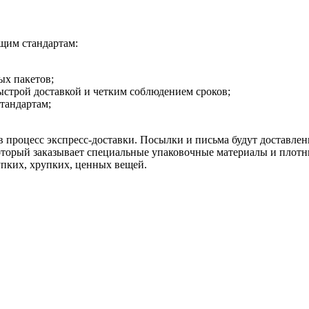
щим стандартам:
ых пакетов;
быстрой доставкой и четким соблюдением сроков;
тандартам;
 процесс экспресс-доставки. Посылки и письма будут доставлены
который заказывает специальные упаковочные материалы и плот
упких, хрупких, ценных вещей.