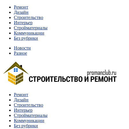
Перейти
Ремонт
к
Дизайн
содержимому
Строительство
Интерьер
Стройматериалы
Коммуникации
Без рубрики
Новости
Разное
Квартиры и дома, в которых живут разные люди, очень отлича
Ремонт
Строительство и ремонт
Дизайн
Строительство
Интерьер
Стройматериалы
Коммуникации
Без рубрики