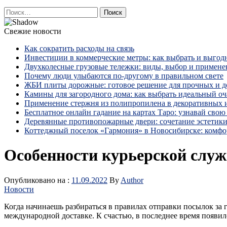
Найти:
Свежие новости
Как сократить расходы на связь
Инвестиции в коммерческие метры: как выбрать и выгод
Двухколесные грузовые тележки: виды, выбор и примене
Почему люди улыбаются по‑другому в правильном свете
ЖБИ плиты дорожные: готовое решение для прочных и 
Камины для загородного дома: как выбрать идеальный оча
Применение стержня из полипропилена в декоративных
Бесплатное онлайн гадание на картах Таро: узнавай свою 
Деревянные противопожарные двери: сочетание эстетики
Коттеджный поселок «Гармония» в Новосибирске: комфо
Особенности курьерской слу
Опубликовано на :
11.09.2022
By
Author
Новости
Когда начинаешь разбираться в правилах отправки посылок за 
международной доставке. К счастью, в последнее время появи