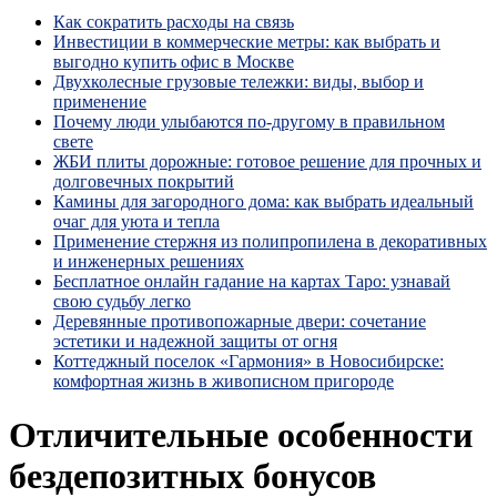
Как сократить расходы на связь
Инвестиции в коммерческие метры: как выбрать и
выгодно купить офис в Москве
Двухколесные грузовые тележки: виды, выбор и
применение
Почему люди улыбаются по‑другому в правильном
свете
ЖБИ плиты дорожные: готовое решение для прочных и
долговечных покрытий
Камины для загородного дома: как выбрать идеальный
очаг для уюта и тепла
Применение стержня из полипропилена в декоративных
и инженерных решениях
Бесплатное онлайн гадание на картах Таро: узнавай
свою судьбу легко
Деревянные противопожарные двери: сочетание
эстетики и надежной защиты от огня
Коттеджный поселок «Гармония» в Новосибирске:
комфортная жизнь в живописном пригороде
Отличительные особенности
бездепозитных бонусов