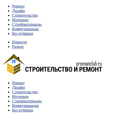
Перейти
Ремонт
к
Дизайн
содержимому
Строительство
Интерьер
Стройматериалы
Коммуникации
Без рубрики
Новости
Разное
Квартиры и дома, в которых живут разные люди, очень
Ремонт
Строительство и ремонт
отличаются между собой.
Дизайн
Строительство
Интерьер
Стройматериалы
Коммуникации
Без рубрики