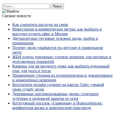
Найти:
Свежие новости
Как сократить расходы на связь
Инвестиции в коммерческие метры: как выбрать и
выгодно купить офис в Москве
Двухколесные грузовые тележки: виды, выбор и
применение
Почему люди улыбаются по‑другому в правильном
свете
ЖБИ плиты дорожные: готовое решение для прочных и
долговечных покрытий
Камины для загородного дома: как выбрать идеальный
очаг для уюта и тепла
Применение стержня из полипропилена в декоративных
и инженерных решениях
Бесплатное онлайн гадание на картах Таро: узнавай
свою судьбу легко
Деревянные противопожарные двери: сочетание
эстетики и надежной защиты от огня
Коттеджный поселок «Гармония» в Новосибирске:
комфортная жизнь в живописном пригороде