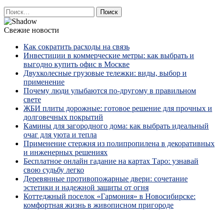
Найти:
Свежие новости
Как сократить расходы на связь
Инвестиции в коммерческие метры: как выбрать и
выгодно купить офис в Москве
Двухколесные грузовые тележки: виды, выбор и
применение
Почему люди улыбаются по‑другому в правильном
свете
ЖБИ плиты дорожные: готовое решение для прочных и
долговечных покрытий
Камины для загородного дома: как выбрать идеальный
очаг для уюта и тепла
Применение стержня из полипропилена в декоративных
и инженерных решениях
Бесплатное онлайн гадание на картах Таро: узнавай
свою судьбу легко
Деревянные противопожарные двери: сочетание
эстетики и надежной защиты от огня
Коттеджный поселок «Гармония» в Новосибирске:
комфортная жизнь в живописном пригороде