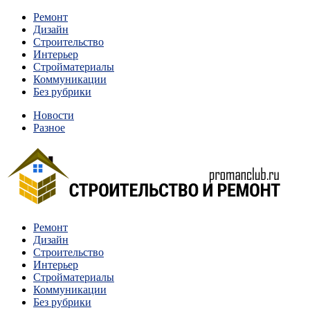
Перейти
Ремонт
к
Дизайн
содержимому
Строительство
Интерьер
Стройматериалы
Коммуникации
Без рубрики
Новости
Разное
Квартиры и дома, в которых живут разные люди, очень
Ремонт
Строительство и ремонт
отличаются между собой.
Дизайн
Строительство
Интерьер
Стройматериалы
Коммуникации
Без рубрики