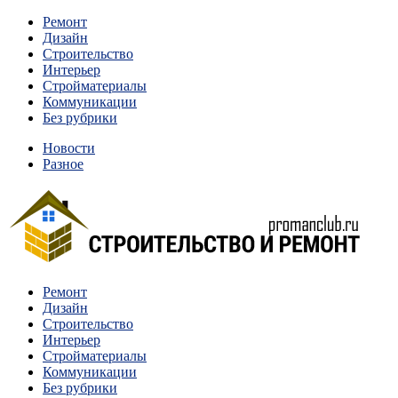
Перейти
Ремонт
к
Дизайн
содержимому
Строительство
Интерьер
Стройматериалы
Коммуникации
Без рубрики
Новости
Разное
Квартиры и дома, в которых живут разные люди, очень
Ремонт
Строительство и ремонт
отличаются между собой.
Дизайн
Строительство
Интерьер
Стройматериалы
Коммуникации
Без рубрики