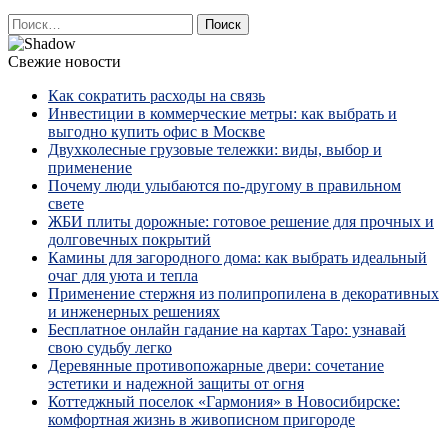
Найти:
Свежие новости
Как сократить расходы на связь
Инвестиции в коммерческие метры: как выбрать и
выгодно купить офис в Москве
Двухколесные грузовые тележки: виды, выбор и
применение
Почему люди улыбаются по‑другому в правильном
свете
ЖБИ плиты дорожные: готовое решение для прочных и
долговечных покрытий
Камины для загородного дома: как выбрать идеальный
очаг для уюта и тепла
Применение стержня из полипропилена в декоративных
и инженерных решениях
Бесплатное онлайн гадание на картах Таро: узнавай
свою судьбу легко
Деревянные противопожарные двери: сочетание
эстетики и надежной защиты от огня
Коттеджный поселок «Гармония» в Новосибирске:
комфортная жизнь в живописном пригороде