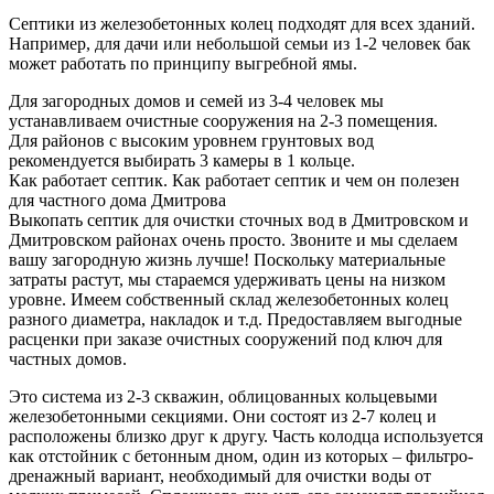
Септики из железобетонных колец подходят для всех зданий.
Например, для дачи или небольшой семьи из 1-2 человек бак
может работать по принципу выгребной ямы.
Для загородных домов и семей из 3-4 человек мы
устанавливаем очистные сооружения на 2-3 помещения.
Для районов с высоким уровнем грунтовых вод
рекомендуется выбирать 3 камеры в 1 кольце.
Как работает септик. Как работает септик и чем он полезен
для частного дома Дмитрова
Выкопать септик для очистки сточных вод в Дмитровском и
Дмитровском районах очень просто. Звоните и мы сделаем
вашу загородную жизнь лучше! Поскольку материальные
затраты растут, мы стараемся удерживать цены на низком
уровне. Имеем собственный склад железобетонных колец
разного диаметра, накладок и т.д. Предоставляем выгодные
расценки при заказе очистных сооружений под ключ для
частных домов.
Это система из 2-3 скважин, облицованных кольцевыми
железобетонными секциями. Они состоят из 2-7 колец и
расположены близко друг к другу. Часть колодца используется
как отстойник с бетонным дном, один из которых – фильтро-
дренажный вариант, необходимый для очистки воды от