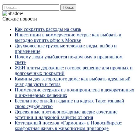
Найти:
Свежие новости
Как сократить расходы на связь
Инвестиции в коммерческие метры: как выбрать и
выгодно купить офис в Москве
Двухколесные грузовые тележки: виды, выбор и
применение
Почему люди улыбаются по‑другому в правильном
свете
ЖБИ плиты дорожные: готовое решение для прочных и
долговечных покрытий
Камины для загородного дома: как выбрать идеальный
очаг для уюта и тепла
Применение стержня из полипропилена в декоративных
и инженерных решениях
Бесплатное онлайн гадание на картах Таро: узнавай
свою судьбу легко
Деревянные противопожарные двери: сочетание
эстетики и надежной защиты от огня
Коттеджный поселок «Гармония» в Новосибирске:
комфортная жизнь в живописном пригороде