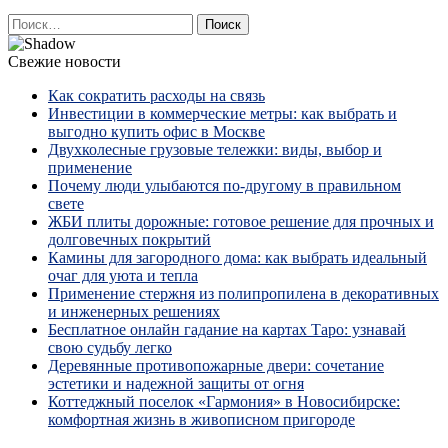
Найти:
Свежие новости
Как сократить расходы на связь
Инвестиции в коммерческие метры: как выбрать и
выгодно купить офис в Москве
Двухколесные грузовые тележки: виды, выбор и
применение
Почему люди улыбаются по‑другому в правильном
свете
ЖБИ плиты дорожные: готовое решение для прочных и
долговечных покрытий
Камины для загородного дома: как выбрать идеальный
очаг для уюта и тепла
Применение стержня из полипропилена в декоративных
и инженерных решениях
Бесплатное онлайн гадание на картах Таро: узнавай
свою судьбу легко
Деревянные противопожарные двери: сочетание
эстетики и надежной защиты от огня
Коттеджный поселок «Гармония» в Новосибирске:
комфортная жизнь в живописном пригороде