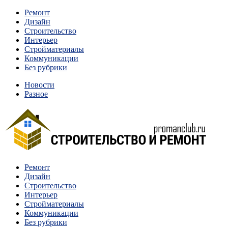
Перейти
Ремонт
к
Дизайн
содержимому
Строительство
Интерьер
Стройматериалы
Коммуникации
Без рубрики
Новости
Разное
Квартиры и дома, в которых живут разные люди, очень
Ремонт
Строительство и ремонт
отличаются между собой.
Дизайн
Строительство
Интерьер
Стройматериалы
Коммуникации
Без рубрики