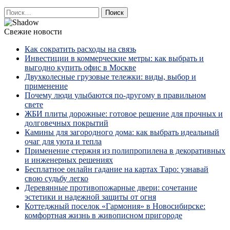
Найти:
Свежие новости
Как сократить расходы на связь
Инвестиции в коммерческие метры: как выбрать и
выгодно купить офис в Москве
Двухколесные грузовые тележки: виды, выбор и
применение
Почему люди улыбаются по‑другому в правильном
свете
ЖБИ плиты дорожные: готовое решение для прочных и
долговечных покрытий
Камины для загородного дома: как выбрать идеальный
очаг для уюта и тепла
Применение стержня из полипропилена в декоративных
и инженерных решениях
Бесплатное онлайн гадание на картах Таро: узнавай
свою судьбу легко
Деревянные противопожарные двери: сочетание
эстетики и надежной защиты от огня
Коттеджный поселок «Гармония» в Новосибирске:
комфортная жизнь в живописном пригороде