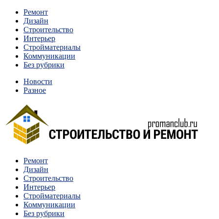
Перейти
Ремонт
к
Дизайн
содержимому
Строительство
Интерьер
Стройматериалы
Коммуникации
Без рубрики
Новости
Разное
Квартиры и дома, в которых живут разные люди, очень
Ремонт
Строительство и ремонт
отличаются между собой.
Дизайн
Строительство
Интерьер
Стройматериалы
Коммуникации
Без рубрики