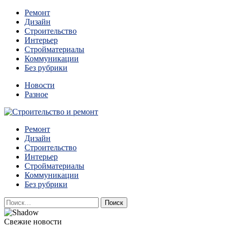
Перейти
Ремонт
к
Дизайн
содержимому
Строительство
Интерьер
Стройматериалы
Коммуникации
Без рубрики
Новости
Разное
Квартиры и дома, в которых живут разные люди, очень
Ремонт
Строительство и ремонт
отличаются между собой.
Дизайн
Строительство
Интерьер
Стройматериалы
Коммуникации
Без рубрики
Найти:
Свежие новости