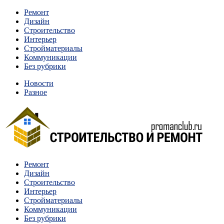
Перейти
Ремонт
к
Дизайн
содержимому
Строительство
Интерьер
Стройматериалы
Коммуникации
Без рубрики
Новости
Разное
Квартиры и дома, в которых живут разные люди, очень отлича
Ремонт
Строительство и ремонт
Дизайн
Строительство
Интерьер
Стройматериалы
Коммуникации
Без рубрики