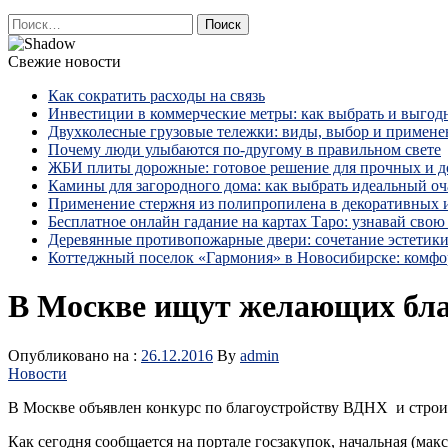
Найти:
Свежие новости
Как сократить расходы на связь
Инвестиции в коммерческие метры: как выбрать и выгод
Двухколесные грузовые тележки: виды, выбор и примене
Почему люди улыбаются по‑другому в правильном свете
ЖБИ плиты дорожные: готовое решение для прочных и 
Камины для загородного дома: как выбрать идеальный оча
Применение стержня из полипропилена в декоративных
Бесплатное онлайн гадание на картах Таро: узнавай свою 
Деревянные противопожарные двери: сочетание эстетики
Коттеджный поселок «Гармония» в Новосибирске: комфо
В Москве ищут желающих бла
Опубликовано на :
26.12.2016
By
admin
Новости
В Москве объявлен конкурс по благоустройству ВДНХ и строи
Как сегодня сообщается на портале госзакупок, начальная (мак