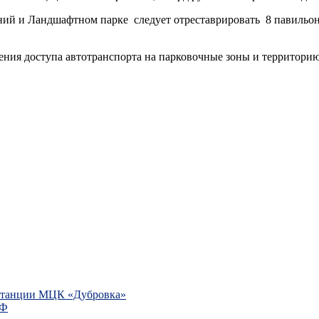
аний и Ландшафтном парке следует отреставрировать 8 павильо
ления доступа автотранспорта на парковочные зоны и территор
 станции МЦК «Дубровка»
РФ