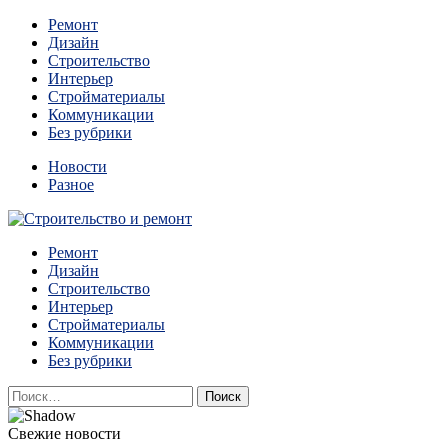
Перейти
Ремонт
к
Дизайн
содержимому
Строительство
Интерьер
Стройматериалы
Коммуникации
Без рубрики
Новости
Разное
Квартиры и дома, в которых живут разные люди, очень
Ремонт
Строительство и ремонт
отличаются между собой.
Дизайн
Строительство
Интерьер
Стройматериалы
Коммуникации
Без рубрики
Найти:
Свежие новости