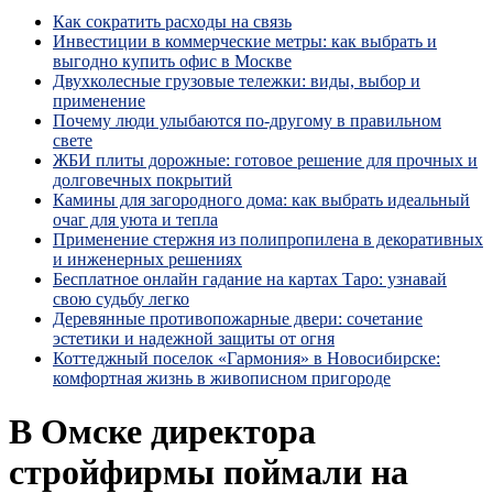
Как сократить расходы на связь
Инвестиции в коммерческие метры: как выбрать и
выгодно купить офис в Москве
Двухколесные грузовые тележки: виды, выбор и
применение
Почему люди улыбаются по‑другому в правильном
свете
ЖБИ плиты дорожные: готовое решение для прочных и
долговечных покрытий
Камины для загородного дома: как выбрать идеальный
очаг для уюта и тепла
Применение стержня из полипропилена в декоративных
и инженерных решениях
Бесплатное онлайн гадание на картах Таро: узнавай
свою судьбу легко
Деревянные противопожарные двери: сочетание
эстетики и надежной защиты от огня
Коттеджный поселок «Гармония» в Новосибирске:
комфортная жизнь в живописном пригороде
В Омске директора
стройфирмы поймали на