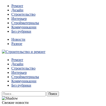
Перейти
Ремонт
к
Дизайн
содержимому
Строительство
Интерьер
Стройматериалы
Коммуникации
Без рубрики
Новости
Разное
Квартиры и дома, в которых живут разные люди, очень
Ремонт
Строительство и ремонт
отличаются между собой.
Дизайн
Строительство
Интерьер
Стройматериалы
Коммуникации
Без рубрики
Найти:
Свежие новости