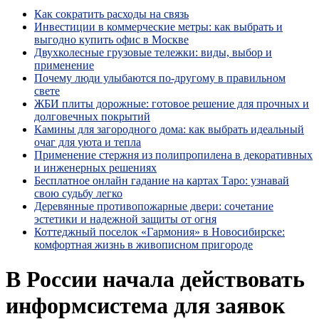
Как сократить расходы на связь
Инвестиции в коммерческие метры: как выбрать и
выгодно купить офис в Москве
Двухколесные грузовые тележки: виды, выбор и
применение
Почему люди улыбаются по‑другому в правильном
свете
ЖБИ плиты дорожные: готовое решение для прочных и
долговечных покрытий
Камины для загородного дома: как выбрать идеальный
очаг для уюта и тепла
Применение стержня из полипропилена в декоративных
и инженерных решениях
Бесплатное онлайн гадание на картах Таро: узнавай
свою судьбу легко
Деревянные противопожарные двери: сочетание
эстетики и надежной защиты от огня
Коттеджный поселок «Гармония» в Новосибирске:
комфортная жизнь в живописном пригороде
В России начала действовать
информсистема для заявок