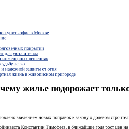
но купить офис в Москве
ние
долговечных покрытий
г для уюта и тепла
 и инженерных решениях
судьбу легко
 и надежной защиты от огня
ртная жизнь в живописном пригороде
чему жилье подорожает только 
словлено введением новых поправок к закону о долевом строител
ойинвеста Константин Тимофеев, в ближайшие года рост цен на ж