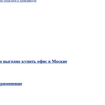
во опасного химзавода
и выгодно купить офис в Москве
применение