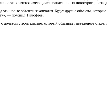
ильности» является имеющийся «запас» новых новостроек, возве
да эти новые объекты закончатся. Будут другие объекты, которые 
иту», — пояснил Тимофеев.
н о долевом строительстве, который обязывает девелопера откры