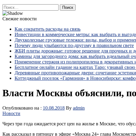
Найти:
Свежие новости
Как сократить расходы на связь
Инвестиции в коммерческие метры: как выбрать и выгод
Двухколесные грузовые тележки: виды, выбор и примене
Почему люди улыбаются по‑другому в правильном свете
ЖБИ плиты дорожные: готовое решение для прочных и 
Камины для загородного дома: как выбрать идеальный оча
Применение стержня из полипропилена в декоративных
Бесплатное онлайн гадание на картах Таро: узнавай свою 
Деревянные противопожарные двери: сочетание эстетики
Коттеджный поселок «Гармония» в Новосибирске: комфо
Власти Москвы объяснили, по
Опубликовано на :
10.08.2018
By
admin
Новости
Через три года ожидается рост цен на жилье в Москве, что обу
Как рассказал в пятницу в эфире «Москва 24» глава Москомстр