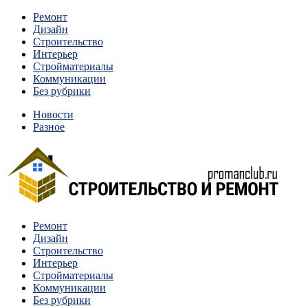
Перейти
Ремонт
к
Дизайн
содержимому
Строительство
Интерьер
Стройматериалы
Коммуникации
Без рубрики
Новости
Разное
Квартиры и дома, в которых живут разные люди, очень отлича
Ремонт
Строительство и ремонт
Дизайн
Строительство
Интерьер
Стройматериалы
Коммуникации
Без рубрики