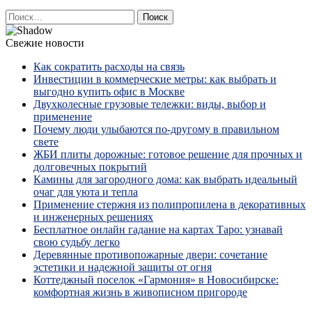
Найти:
Свежие новости
Как сократить расходы на связь
Инвестиции в коммерческие метры: как выбрать и
выгодно купить офис в Москве
Двухколесные грузовые тележки: виды, выбор и
применение
Почему люди улыбаются по‑другому в правильном
свете
ЖБИ плиты дорожные: готовое решение для прочных и
долговечных покрытий
Камины для загородного дома: как выбрать идеальный
очаг для уюта и тепла
Применение стержня из полипропилена в декоративных
и инженерных решениях
Бесплатное онлайн гадание на картах Таро: узнавай
свою судьбу легко
Деревянные противопожарные двери: сочетание
эстетики и надежной защиты от огня
Коттеджный поселок «Гармония» в Новосибирске:
комфортная жизнь в живописном пригороде