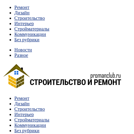
Перейти
Ремонт
к
Дизайн
содержимому
Строительство
Интерьер
Стройматериалы
Коммуникации
Без рубрики
Новости
Разное
Квартиры и дома, в которых живут разные люди, очень
Ремонт
Строительство и ремонт
отличаются между собой.
Дизайн
Строительство
Интерьер
Стройматериалы
Коммуникации
Без рубрики