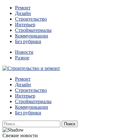
Перейти
Ремонт
к
Дизайн
содержимому
Строительство
Интерьер
Стройматериалы
Коммуникации
Без рубрики
Новости
Разное
Квартиры и дома, в которых живут разные люди, очень
Ремонт
Строительство и ремонт
отличаются между собой.
Дизайн
Строительство
Интерьер
Стройматериалы
Коммуникации
Без рубрики
Найти:
Свежие новости