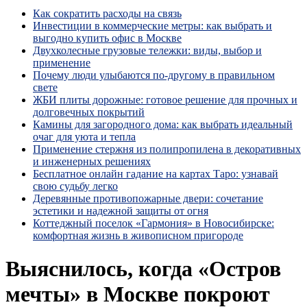
Как сократить расходы на связь
Инвестиции в коммерческие метры: как выбрать и
выгодно купить офис в Москве
Двухколесные грузовые тележки: виды, выбор и
применение
Почему люди улыбаются по‑другому в правильном
свете
ЖБИ плиты дорожные: готовое решение для прочных и
долговечных покрытий
Камины для загородного дома: как выбрать идеальный
очаг для уюта и тепла
Применение стержня из полипропилена в декоративных
и инженерных решениях
Бесплатное онлайн гадание на картах Таро: узнавай
свою судьбу легко
Деревянные противопожарные двери: сочетание
эстетики и надежной защиты от огня
Коттеджный поселок «Гармония» в Новосибирске:
комфортная жизнь в живописном пригороде
Выяснилось, когда «Остров
мечты» в Москве покроют