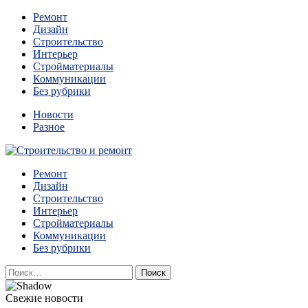
Перейти
Ремонт
к
Дизайн
содержимому
Строительство
Интерьер
Стройматериалы
Коммуникации
Без рубрики
Новости
Разное
Квартиры и дома, в которых живут разные люди, очень
Ремонт
Строительство и ремонт
отличаются между собой.
Дизайн
Строительство
Интерьер
Стройматериалы
Коммуникации
Без рубрики
Найти:
Свежие новости