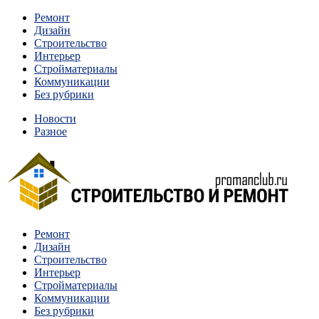
Перейти
Ремонт
к
Дизайн
содержимому
Строительство
Интерьер
Стройматериалы
Коммуникации
Без рубрики
Новости
Разное
Квартиры и дома, в которых живут разные люди, очень
Ремонт
Строительство и ремонт
отличаются между собой.
Дизайн
Строительство
Интерьер
Стройматериалы
Коммуникации
Без рубрики