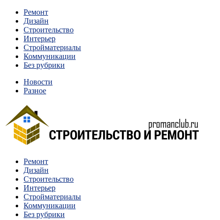
Перейти
Ремонт
к
Дизайн
содержимому
Строительство
Интерьер
Стройматериалы
Коммуникации
Без рубрики
Новости
Разное
Квартиры и дома, в которых живут разные люди, очень
Ремонт
Строительство и ремонт
отличаются между собой.
Дизайн
Строительство
Интерьер
Стройматериалы
Коммуникации
Без рубрики