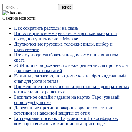
Найти:
Свежие новости
Как сократить расходы на связь
Инвестиции в коммерческие метры: как выбрать и
выгодно купить офис в Москве
Двухколесные грузовые тележки: виды, выбор и
применение
Почему люди улыбаются по‑другому в правильном
свете
ЖБИ плиты дорожные: готовое решение для прочных и
долговечных покрытий
Камины для загородного дома: как выбрать идеальный
очаг для уюта и тепла
Применение стержня из полипропилена в декоративных
и инженерных решениях
Бесплатное онлайн гадание на картах Таро: узнавай
свою судьбу легко
Деревянные противопожарные двери: сочетание
эстетики и надежной защиты от огня
Коттеджный поселок «Гармония» в Новосибирске:
комфортная жизнь в живописном пригороде