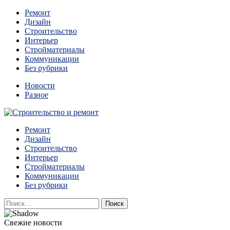
Перейти
Ремонт
к
Дизайн
содержимому
Строительство
Интерьер
Стройматериалы
Коммуникации
Без рубрики
Новости
Разное
Квартиры и дома, в которых живут разные люди, очень
Ремонт
Строительство и ремонт
отличаются между собой.
Дизайн
Строительство
Интерьер
Стройматериалы
Коммуникации
Без рубрики
Найти:
Свежие новости