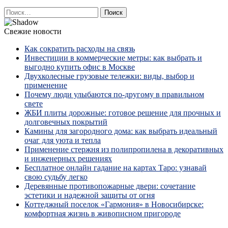
Найти:
Свежие новости
Как сократить расходы на связь
Инвестиции в коммерческие метры: как выбрать и
выгодно купить офис в Москве
Двухколесные грузовые тележки: виды, выбор и
применение
Почему люди улыбаются по‑другому в правильном
свете
ЖБИ плиты дорожные: готовое решение для прочных и
долговечных покрытий
Камины для загородного дома: как выбрать идеальный
очаг для уюта и тепла
Применение стержня из полипропилена в декоративных
и инженерных решениях
Бесплатное онлайн гадание на картах Таро: узнавай
свою судьбу легко
Деревянные противопожарные двери: сочетание
эстетики и надежной защиты от огня
Коттеджный поселок «Гармония» в Новосибирске:
комфортная жизнь в живописном пригороде