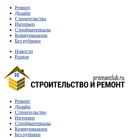
Перейти
Ремонт
к
Дизайн
содержимому
Строительство
Интерьер
Стройматериалы
Коммуникации
Без рубрики
Новости
Разное
Квартиры и дома, в которых живут разные люди, очень
Ремонт
Строительство и ремонт
отличаются между собой.
Дизайн
Строительство
Интерьер
Стройматериалы
Коммуникации
Без рубрики