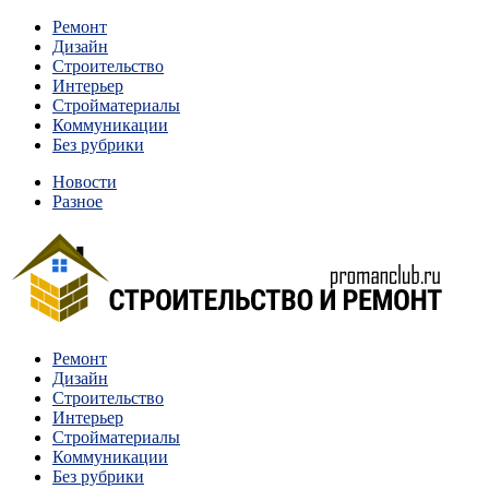
Перейти
Ремонт
к
Дизайн
содержимому
Строительство
Интерьер
Стройматериалы
Коммуникации
Без рубрики
Новости
Разное
Квартиры и дома, в которых живут разные люди, очень
Ремонт
Строительство и ремонт
отличаются между собой.
Дизайн
Строительство
Интерьер
Стройматериалы
Коммуникации
Без рубрики