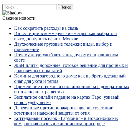
Найти:
Свежие новости
Как сократить расходы на связь
Инвестиции в коммерческие метры: как выбрать и
выгодно купить офис в Москве
Двухколесные грузовые тележки: виды, выбор и
применение
Почему люди улыбаются по‑другому в правильном
свете
ЖБИ плиты дорожные: готовое решение для прочных и
долговечных покрытий
Камины для загородного дома: как выбрать идеальный
очаг для уюта и тепла
Применение стержня из полипропилена в декоративных
и инженерных решениях
Бесплатное онлайн гадание на картах Таро: узнавай
свою судьбу легко
Деревянные противопожарные двери: сочетание
эстетики и надежной защиты от огня
Коттеджный поселок «Гармония» в Новосибирске:
комфортная жизнь в живописном пригороде