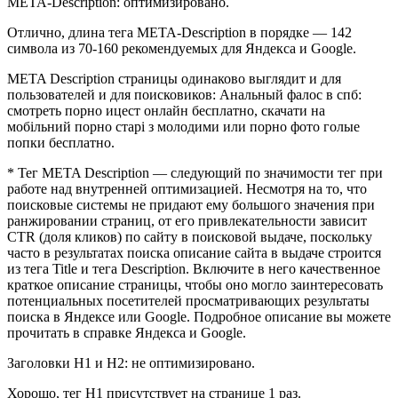
META-Description: оптимизировано.
Отлично, длина тега META-Description в порядке — 142
символа из 70-160 рекомендуемых для Яндекса и Google.
META Description страницы одинаково выглядит и для
пользователей и для поисковиков: Анальный фалос в спб:
смотреть порно ицест онлайн бесплатно, скачати на
мобільний порно старі з молодими или порно фото голые
попки бесплатно.
* Тег META Description — следующий по значимости тег при
работе над внутренней оптимизацией. Несмотря на то, что
поисковые системы не придают ему большого значения при
ранжировании страниц, от его привлекательности зависит
CTR (доля кликов) по сайту в поисковой выдаче, поскольку
часто в результатах поиска описание сайта в выдаче строится
из тега Title и тега Description. Включите в него качественное
краткое описание страницы, чтобы оно могло заинтересовать
потенциальных посетителей просматривающих результаты
поиска в Яндексе или Google. Подробное описание вы можете
прочитать в справке Яндекса и Google.
Заголовки H1 и H2: не оптимизировано.
Хорошо, тег H1 присутствует на странице 1 раз.