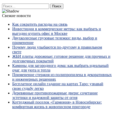
Найти:
Свежие новости
Как сократить расходы на связь
Инвестиции в коммерческие метры: как выбрать и
выгодно купить офис в Москве
Двухколесные грузовые тележки: виды, выбор и
применение
Почему люди улыбаются по‑другому в правильном
свете
ЖБИ плиты дорожные: готовое решение для прочных и
долговечных покрытий
Камины для загородного дома: как выбрать идеальный
очаг для уюта и тепла
Применение стержня из полипропилена в декоративных
и инженерных решениях
Бесплатное онлайн гадание на картах Таро: узнавай
свою судьбу легко
Деревянные противопожарные двери: сочетание
эстетики и надежной защиты от огня
Коттеджный поселок «Гармония» в Новосибирске:
комфортная жизнь в живописном пригороде