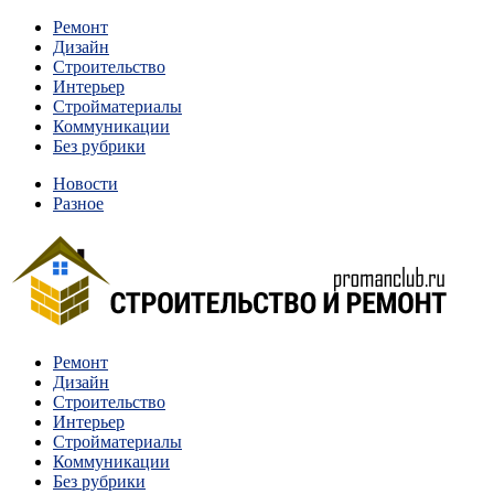
Перейти
Ремонт
к
Дизайн
содержимому
Строительство
Интерьер
Стройматериалы
Коммуникации
Без рубрики
Новости
Разное
Квартиры и дома, в которых живут разные люди, очень
Ремонт
Строительство и ремонт
отличаются между собой.
Дизайн
Строительство
Интерьер
Стройматериалы
Коммуникации
Без рубрики